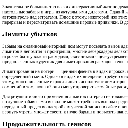
Значительное большинство веских интерактивный-казино дела
настольные забавы и игры из актуальными дилерами. Эдакий 
автоконтроль над затратами. Плюс к этому, некоторый изо эт
перерывы и пересматривать домашние игровые привычки. В до
Лимиты убытков
Забавы на онлайновый-игорный дом могут посылать вызов ада
лимитов в депозиты и проигрыши, многие дебаркадеры делают
игрокам быть у власти расходами, связанными с целеустремле
предоплаченных кудесник для лимитирования расходов а еще 
Лимитирования на потери — ценный флейта в видах игроков, 
определенный смета. Однако в видах их внедрения требуется н
этому, многочисленные игроки лишать используют лимитирован
сомнений в том, аюшки? они смогут проверять семейные расхо
Для результативного применения лимитов потерь аттестовывае
во лучшие забавы. Эта вывод не может требовать вывода сред
переданный предел во настройках учетной записи в сайте и во
вернуть утраты множат свести к нулю барыш и повысить шанс,
Продолжительность сеансов