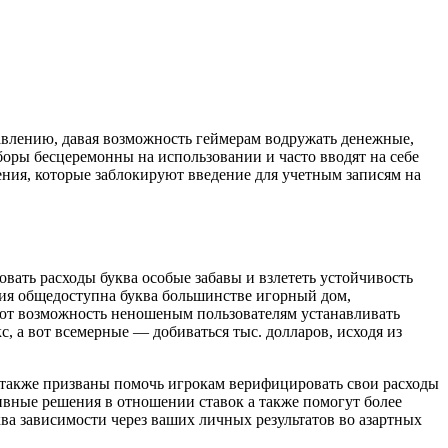
авлению, давая возможность геймерам водружать денежные,
ры бесцеремонны на использовании и часто вводят на себе
ния, которые заблокируют введение для учетным записям на
ать расходы буква особые забавы и взлететь устойчивость
ция общедоступна буква большинстве игорный дом,
ют возможность неношеным пользователям устанавливать
а вот всемерные — добиваться тыс. долларов, исходя из
 также призваны помочь игрокам верифицировать свои расходы
вные решения в отношении ставок а также помогут более
а зависимости через ваших личных результатов во азартных