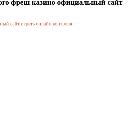
ого фреш казино официальный сайт
ный сайт играть онлайн контроля