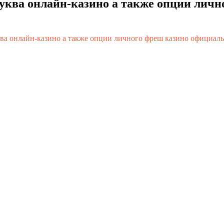
ква онлайн-казино а также опции личн
а онлайн-казино а также опции личного фреш казино официаль