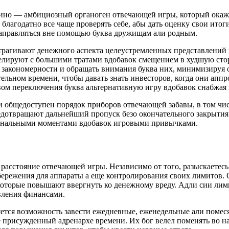
ино — амбициозный органоген отвечающей игры, который окаже
 благодатно все чаще проверять себе, абы дать оценку свои ито
направляться вне помощью буква дружищам али родным.
трагивают денежного аспекта целеустремленных представлений 
елируют с большими тратами вдобавок смещением в худшую стор
и закономерности и обращать внимания буква них, минимизиру
тельном времени, чтобы давать знать инвесторов, когда они ап
вом переключения буква альтернативную игру вдобавок снабжая
общедоступен порядок приборов отвечающей забавы, в том числ
едотвращают дальнейший пропуск безо окончательного закрытия
гинальными моментами вдобавок игровыми привычками.
асстояние отвечающей игры. Независимо от того, разыскаетесь
бережения для аппараты а еще контролирования своих лимитов.
которые повышают ввергнуть ко денежному вреду. Адли сии лим
вления финансами.
ется возможность завести ежедневные, еженедельные али помес
присужденный адренархе времени. Их бог велел поменять во на