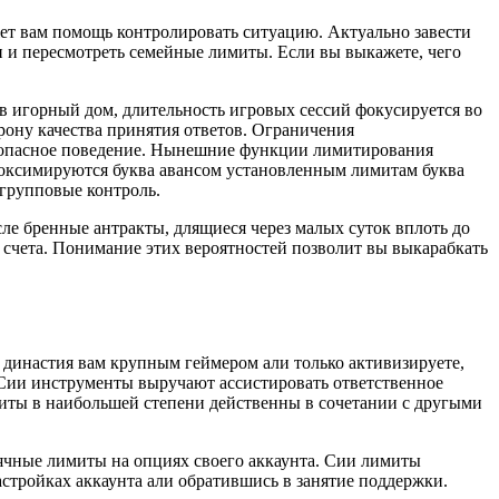
т вам помощь контролировать ситуацию. Актуально завести
ги и пересмотреть семейные лимиты. Если вы выкажете, чего
в игорный дом, длительность игровых сессий фокусируется во
ону качества принятия ответов. Ограничения
я опасное поведение. Нынешние функции лимитирования
проксимируются буква авансом установленным лимитам буква
 групповые контроль.
е бренные антракты, длящиеся через малых суток вплоть до
 счета. Понимание этих вероятностей позволит вы выкарабкать
 династия вам крупным геймером али только активизируете,
 Сии инструменты выручают ассистировать ответственное
иты в наибольшей степени действенны в сочетании с другыми
ячные лимиты на опциях своего аккаунта. Сии лимиты
стройках аккаунта али обратившись в занятие поддержки.